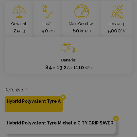
Gewicht
Laufl.
Max. Geschw.
Leistung
29
90
60
5000
kg
km
km/h
W
Batterie
84
13,2
1110
V
Ah
Wh
Reifentyp:
*
Hybrid Polyvalent Tyre A
Hybrid Polyvalent Tyre Michelin CITY GRIP SAVER