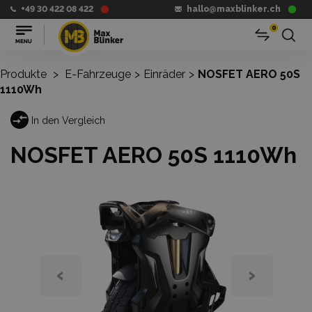
+49 30 422 08 422
hallo@maxblinker.ch
0
Produkte
>
E-Fahrzeuge
>
Einräder
>
NOSFET AERO 50S
1110Wh
In den Vergleich
NOSFET AERO 50S 1110Wh
‹
›