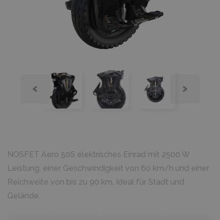
‹
›
NOSFET Aero 50S elektrisches Einrad mit 2500 W
Leistung, einer Geschwindigkeit von 60 km/h und einer
Reichweite von bis zu 90 km. Ideal für Stadt und
Gelände.
`