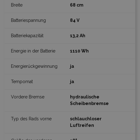
68 cm
84 V
13,2 Ah
1110 Wh
ja
ja
hydraulische
Scheibenbremse
schlauchloser
Luftreifen