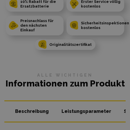
10% Rabatt für die
Erster Service völlig
Ersatzbatterie
kostenlos
Preisnachlass für
Sicherheitsinspektionen
den nächsten
kostenlos
Einkauf
Originalitätszertifikat
ALLE WICHTIGEN
Informationen zum Produkt
Beschreibung
Leistungsparameter
So