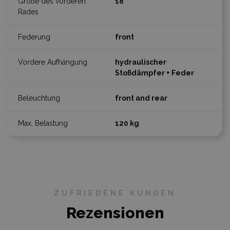
18"
front
hydraulischer
Stoßdämpfer + Feder
front and rear
120 kg
ZUFRIEDENE KUNDEN
Rezensionen