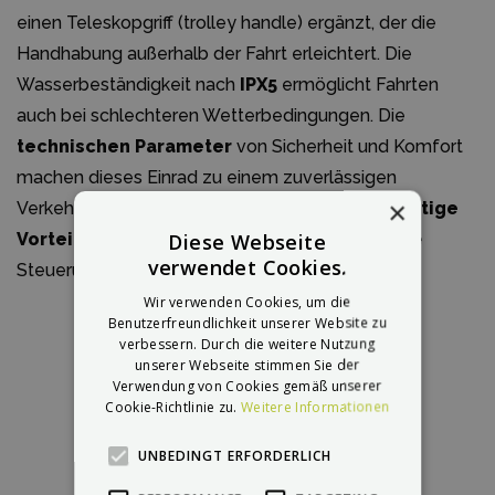
einen Teleskopgriff (trolley handle) ergänzt, der die
Handhabung außerhalb der Fahrt erleichtert. Die
Wasserbeständigkeit nach
IPX5
ermöglicht Fahrten
auch bei schlechteren Wetterbedingungen. Die
technischen Parameter
von Sicherheit und Komfort
machen dieses Einrad zu einem zuverlässigen
×
Verkehrsmittel für den täglichen Gebrauch.
Wichtige
Diese Webseite
Vorteile
umfassen hohe Sicherheit, komfortable
verwendet Cookies.
Steuerung und praktische Funktionen.
Wir verwenden Cookies, um die
Benutzerfreundlichkeit unserer Website zu
verbessern. Durch die weitere Nutzung
unserer Webseite stimmen Sie der
Verwendung von Cookies gemäß unserer
Cookie-Richtlinie zu.
Weitere Informationen
UNBEDINGT ERFORDERLICH