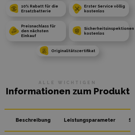
10% Rabatt für die
Erster Service völlig
Ersatzbatterie
kostenlos
Preisnachlass für
Sicherheitsinspektionen
den nächsten
kostenlos
Einkauf
Originalitätszertifikat
ALLE WICHTIGEN
Informationen zum Produkt
Beschreibung
Leistungsparameter
So