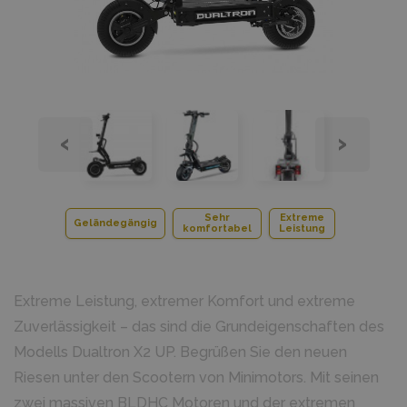
‹
›
Sehr
Extreme
Geländegängig
komfortabel
Leistung
Extreme Leistung, extremer Komfort und extreme
Zuverlässigkeit – das sind die Grundeigenschaften des
Modells Dualtron X2 UP. Begrüßen Sie den neuen
Riesen unter den Scootern von Minimotors. Mit seinen
zwei massiven BLDHC Motoren und der extremen