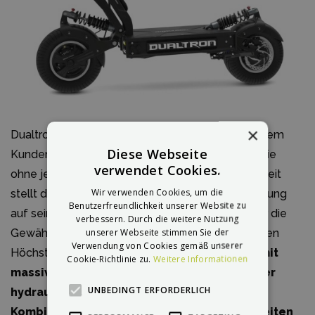
×
Dualtron X2 UP wurde konstruiert mit dem Ziel, dem
Diese Webseite
Kunden eine erstklassige Qualität und Technologie
verwendet Cookies.
ohne jegliche Kompromisse zu bieten. Eine Neuheit
Wir verwenden Cookies, um die
stellt der überarbeitete Rahmen dar, mit Orientierung
Benutzerfreundlichkeit unserer Website zu
auf seine Festigkeit und Widerstandsfähigkeit für die
verbessern. Durch die weitere Nutzung
unserer Webseite stimmen Sie der
Gewährleistung einer sichereren Fahrt auch bei den
Verwendung von Cookies gemäß unserer
Höchstgeschwindigkeiten. Dualtron X2 UP wird
mit
Cookie-Richtlinie zu.
Weitere Informationen
massiver, einstellbarer hinterer und vorderer
UNBEDINGT ERFORDERLICH
hydraulischer Federung geliefert, die in
Kombination mit den großen 13 Zoll ultrabreiten