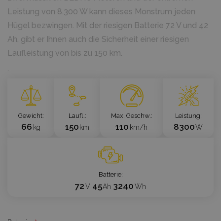
Leistung von 8.300 W kann dieses Monstrum jeden
Hügel bezwingen. Mit der riesigen Batterie 72 V und 42
Ah, gibt er Ihnen auch die Sicherheit einer riesigen
Laufleistung von bis zu 150 km.
`
Gewicht
Laufl.
Max. Geschw.
Leistung
66
150
110
8300
kg
km
km/h
W
Batterie
72
45
3240
V
Ah
Wh