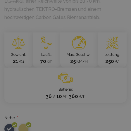
LG-Akku, einer Reichweite von bis zu 70 km,
hydraulischen TEKTRO-Bremsen und einem
hochwertigen Carbon Gates Riemenantrieb.
`
Gewicht
Laufl.
Max. Geschw.
Leistung
21
70
25
250
KG
km
KM/H
W
Batterie
36
10
360
V
Ah
Wh
Farbe:
*