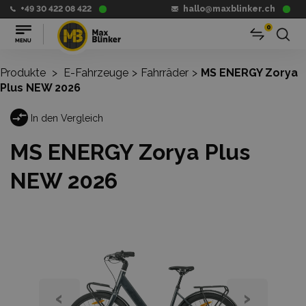
+49 30 422 08 422
hallo@maxblinker.ch
0
Produkte
>
E-Fahrzeuge
>
Fahrräder
>
MS ENERGY Zorya
Plus NEW 2026
In den Vergleich
MS ENERGY Zorya Plus
NEW 2026
‹
›