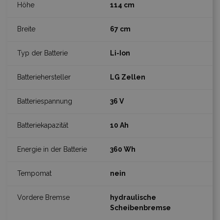
114 cm
67 cm
Li-Ion
LG Zellen
36 V
10 Ah
360 Wh
nein
hydraulische
Scheibenbremse