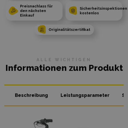
Preisnachlass für
Sicherheitsinspektionen
den nächsten
kostenlos
Einkauf
Originalitätszertifikat
ALLE WICHTIGEN
Informationen zum Produkt
Beschreibung
Leistungsparameter
So