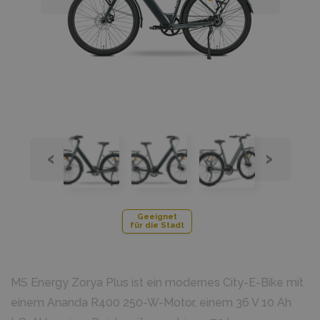
‹
›
Geeignet
für die Stadt
MS Energy Zorya Plus ist ein modernes City-E-Bike mit
einem Ananda R400 250-W-Motor, einem 36 V 10 Ah