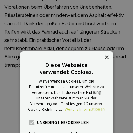
Vibrationen beim Überfahren von Unebenheiten,
Pflastersteinen oder minderwertigem Asphalt effektiv
dämpft. Dank der großen Räder und hochwertigen
Reifen wirkt das Fahrrad auch auf längeren Strecken
sehr stabil. Ein praktischer Vorteil ist der
herausnehmbare Akku, der bequem zu Hause oder im
×
Büro geladen werden kann, ohne das gesamte Fahrrad
Diese Webseite
transportieren zu müssen.
verwendet Cookies.
Wir verwenden Cookies, um die
Benutzerfreundlichkeit unserer Website zu
verbessern. Durch die weitere Nutzung
unserer Webseite stimmen Sie der
Verwendung von Cookies gemäß unserer
Cookie-Richtlinie zu.
Weitere Informationen
UNBEDINGT ERFORDERLICH