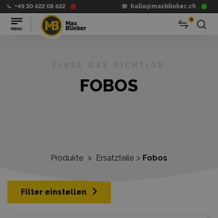
+49 30 422 08 422
hallo@maxblinker.ch
0
FINDE DAS RICHTIGE
FOBOS
Produkte
>
Ersatzteile
>
Fobos
Filter einstellen