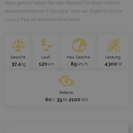
dazu geben, haben Sie das Rezept für einen wirklich
außerordentlichen E-Scooter. Und der Dualtron Victor
Luxury Plus ist entscheidend einer.
`
Gewicht
Laufl.
Max. Geschw.
Leistung
37,4
120
85
4300
kg
km
km/h
W
Batterie
60
35
2100
V
Ah
Wh