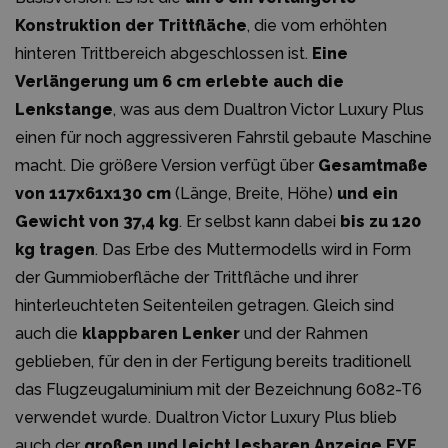
Konstruktion der Trittfläche
, die vom erhöhten
hinteren Trittbereich abgeschlossen ist.
Eine
Verlängerung um 6 cm erlebte auch die
Lenkstange
, was aus dem Dualtron Victor Luxury Plus
einen für noch aggressiveren Fahrstil gebaute Maschine
macht. Die größere Version verfügt über
Gesamtmaße
von 117x61x130 cm
(Länge, Breite, Höhe)
und ein
Gewicht von 37,4 kg
. Er selbst kann dabei
bis zu 120
kg tragen
. Das Erbe des Muttermodells wird in Form
der Gummioberfläche der Trittfläche und ihrer
hinterleuchteten Seitenteilen getragen. Gleich sind
auch die
klappbaren Lenker
und der Rahmen
geblieben, für den in der Fertigung bereits traditionell
das Flugzeugaluminium mit der Bezeichnung 6082-T6
verwendet wurde. Dualtron Victor Luxury Plus blieb
auch der
großen und leicht lesbaren Anzeige EYE