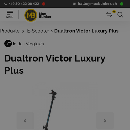
+49 30 422 08 422
hallo@maxblinker.ch
0
Produkte
>
E-Scooter
>
Dualtron Victor Luxury Plus
In den Vergleich
Dualtron Victor Luxury
Plus
‹
›