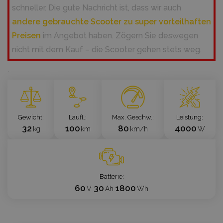
schneller. Die gute Nachricht ist, dass wir auch
andere gebrauchte Scooter zu super vorteilhaften
Preisen
im Angebot haben. Zögern Sie deswegen
nicht mit dem Kauf – die Scooter gehen stets weg.
`
Gewicht
Laufl.
Max. Geschw.
Leistung
32
100
80
4000
kg
km
km/h
W
Batterie
60
30
1800
V
Ah
Wh