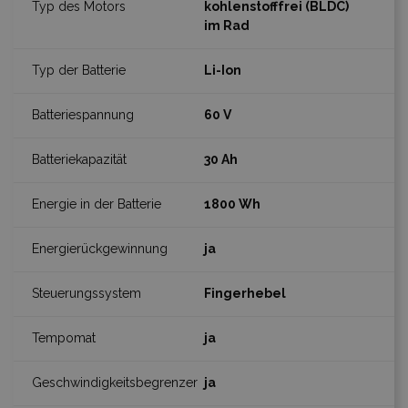
kohlenstofffrei (BLDC)
im Rad
Li-Ion
60 V
30 Ah
1800 Wh
ja
Fingerhebel
ja
ja