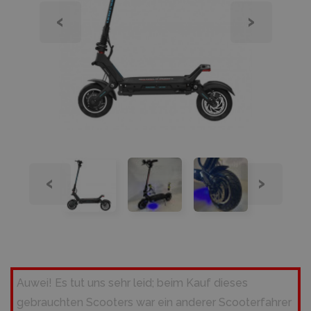
‹
›
‹
›
Auwei! Es tut uns sehr leid; beim Kauf dieses
gebrauchten Scooters war ein anderer Scooterfahrer