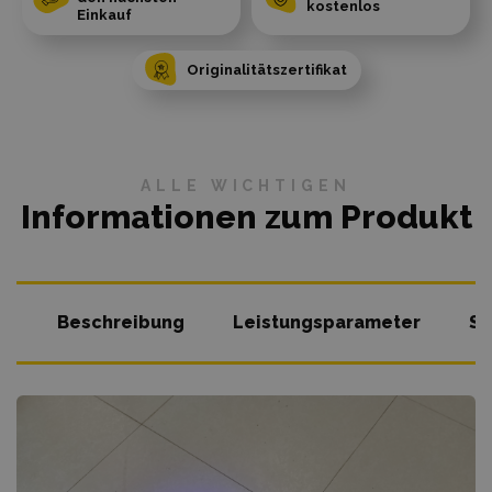
kostenlos
Einkauf
Originalitätszertifikat
ALLE WICHTIGEN
Informationen zum Produkt
Beschreibung
Leistungsparameter
So