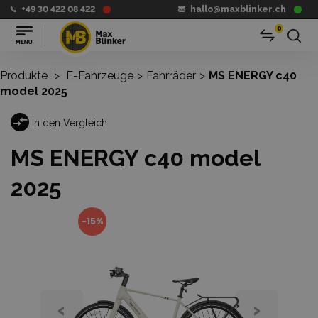
+49 30 422 08 422
hallo@maxblinker.ch
0
Produkte
>
E-Fahrzeuge
>
Fahrräder
>
MS ENERGY c40
model 2025
In den Vergleich
MS ENERGY c40 model
2025
-15%
‹
›