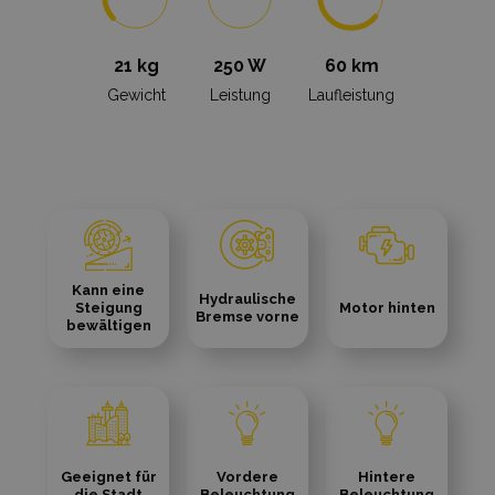
21 kg
250 W
60 km
Gewicht
Leistung
Laufleistung
Kann eine
Hydraulische
Steigung
Motor hinten
Bremse vorne
bewältigen
Geeignet für
Vordere
Hintere
die Stadt
Beleuchtung
Beleuchtung