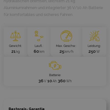
hydraulischen Bremsen, leichtem 21 kg
Aluminiumrahmen und integrierter 36 V/10 Ah Batterie
für komfortables und sicheres Fahren.
`
Gewicht
Laufl.
Max. Geschw.
Leistung
21
60
25
250
kg
km
km/h
W
Batterie
36
10
360
V
Ah
Wh
Bestpreis- Garantie