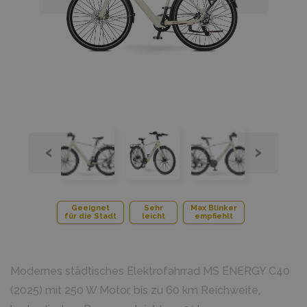
‹
›
Geeignet
Sehr
Max Blinker
für die Stadt
leicht
empfiehlt
Modernes städtisches Elektrofahrrad MS ENERGY C40
(2025) mit 250 W Motor, bis zu 60 km Reichweite,