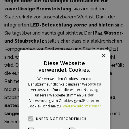
Regen oder auf rutschigen Oberflächen für
zuverlässige Bremsleistung
, was im dichten
Stadtverkehr von unschätzbarem Wert ist. Dank der
integrierten
LED-Beleuchtung vorne und hinten
sind
Sie tagsüber und nachts gut sichtbar. Der
IP54 Wasser-
und Staubschutz
stellt sicher, dass die elektronischen
Komponenten vor Spritzwasser und Staub geschützt
×
sind, wodurch die Lebensdauer des Fahrrads erhöht
Diese Webseite
wird. Die maximale Geschwindigkeit von 25 km/h erfüllt
verwendet Cookies.
die europäischen Normen für E-Bikes. Der robuste
Wir verwenden Cookies, um die
Rahmen und hochwertige, pannensichere Reifen
Benutzerfreundlichkeit unserer Website zu
reduzieren das Unfallrisiko durch Platten oder
verbessern. Durch die weitere Nutzung
unserer Webseite stimmen Sie der
Stabilitätsverlust.
Die Ergonomie von Lenker und
Verwendung von Cookies gemäß unserer
Sattel ist darauf ausgelegt, Ermüdung bei
Cookie-Richtlinie zu.
Weitere Informationen
längeren Fahrten zu reduzieren
, was Kontrolle und
UNBEDINGT ERFORDERLICH
Sicherheit erhöht.