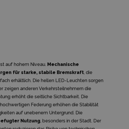
 ist auf hohem Niveau.
Mechanische
gen für starke, stabile Bremskraft
, die
einfach erhältlich. Die hellen LED-Leuchten sorgen
nker zeigen anderen Verkehrsteilnehmern die
ung erhöht die seitliche Sichtbarkeit. Die
 hochwertigen Federung erhöhen die Stabilität
gkeiten auf unebenem Untergrund. Die
befugter Nutzung
, besonders in der Stadt. Der
ten reduzieren das Risiko von technischen