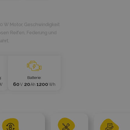
000 W Motor, Geschwindigkeit
losen Reifen, Federung und
ahrt.
g
Batterie
60
20
1200
W
V
Ah
Wh