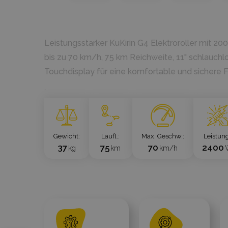
Leistungsstarker KuKirin G4 Elektroroller mit 2
bis zu 70 km/h, 75 km Reichweite, 11" schlauch
Touchdisplay für eine komfortable und sichere F
`
Gewicht
Laufl.
Max. Geschw.
Leistun
37
75
70
2400
kg
km
km/h