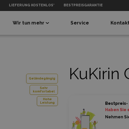
LIEFERUNG KOSTENLOS*
BESTPREISGARANTIE
Wir tun mehr
Service
Kontak
KuKirin 
Geländegängig
Sehr
komfortabel
Hohe
Leistung
Bestpreis-
Haben Sie 
Nehmen Sie