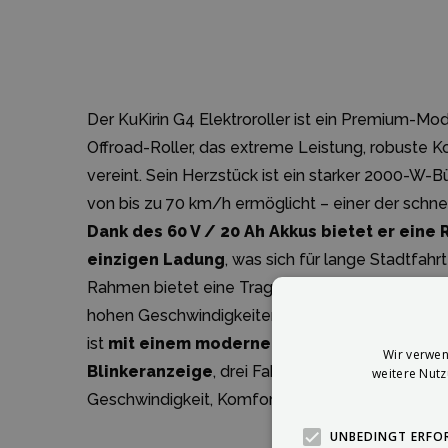
Der KuKirin G4 Elektroroller ist ein Premium-Mode
Offroad-Roller, das extreme Leistung, robuste K
vereint. Sein Herzstück ist ein starker 2000-W-
von bis zu 70 km/h ermöglicht – einer der schnell
Dank des 60 V / 20 Ah Akkus bietet er eine 
einzigen Ladung
, was sich für lange Stadtfah
Rahmen bietet eine Tragfähigkeit von 120 kg un
hohen Geschwindigkeiten und unebenem Gelände 
ist
mit einem modernen Touchscreen-LCD-Di
Wir verwen
Blinkeranzeige
, drei Fahrmodi und Zündschlüsse
weitere Nut
Geschwindigkeit, Komfort und Sicherheit suchen
UNBEDINGT ERFO