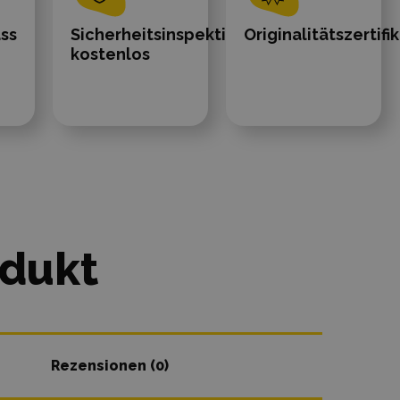
ass
Sicherheitsinspektionen
Originalitätszertifi
kostenlos
odukt
Rezensionen (0)