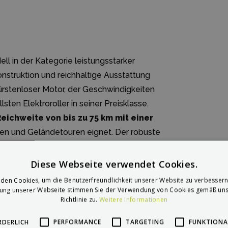
ll in der Kategorie leistungsstarker
onstruktion und reichhaltige Ausstattung
Bürstenloser Motor, der Geschwindigkeiten
sten Elektroroller in seiner Preisklasse.
Reichweite von bis zu 75 km mit einer
rten und Geländetouren eignet. Der robuste
d ein Gewicht von etwa 37 kg, was bei
Stabilität gewährleistet. Der KuKirin G4
Diese Webseite verwendet Cookies.
splay, LED-Lichtern und
den Cookies, um die Benutzerfreundlichkeit unserer Website zu verbessern
l ausgestattet, ideal für Fahrer, die
zung unserer Webseite stimmen Sie der Verwendung von Cookies gemäß uns
Richtlinie zu.
Weitere Informationen
.
RDERLICH
PERFORMANCE
TARGETING
FUNKTIONA