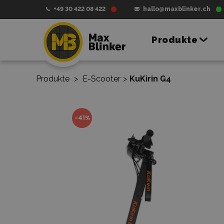
+49 30 422 08 422
hallo@maxblinker.ch
Produkte
Produkte
>
E-Scooter
>
KuKirin G4
-41%