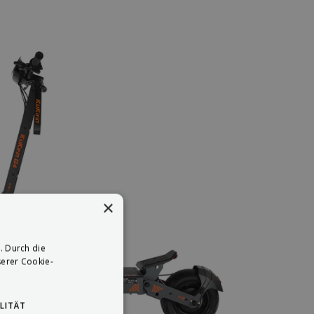
×
. Durch die
erer Cookie-
LITÄT