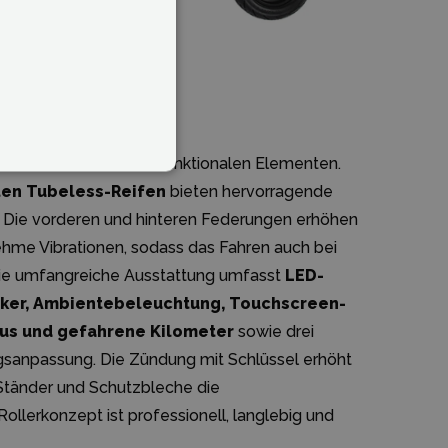
tliches Aussehen mit funktionalen Elementen.
ten Tubeless-Reifen
bieten hervorragende
. Die vorderen und hinteren Federungen erhöhen
hme Vibrationen, sodass das Fahren auch bei
Die umfangreiche Ausstattung umfasst
LED-
linker, Ambientebeleuchtung, Touchscreen-
tus und gefahrene Kilometer
sowie drei
ngsanpassung. Die Zündung mit Schlüssel erhöht
 Ständer und Schutzbleche die
ollerkonzept ist professionell, langlebig und