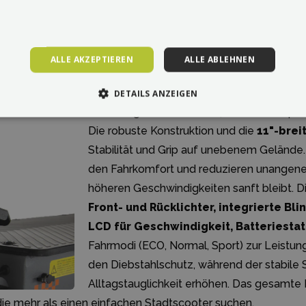
sstattung
ALLE AKZEPTIEREN
ALLE ABLEHNEN
DETAILS ANZEIGEN
Das Design des KuKirin G4 kombiniert spor
Die robuste Konstruktion und die
11"-brei
Stabilität und Grip auf unebenem Gelände
den Fahrkomfort und reduzieren unangene
höheren Geschwindigkeiten sanft bleibt. 
Front- und Rücklichter, integrierte B
LCD für Geschwindigkeit, Batteriesta
Fahrmodi (ECO, Normal, Sport) zur Leistu
den Diebstahlschutz, während der stabile
Alltagstauglichkeit erhöhen. Das gesamte R
 die mehr als einen einfachen Stadtscooter suchen.