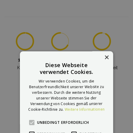
×
10/10
7/7
30 km/h
Diese Webseite
Komfort
Einfache Wartung
Geschwindigkeit
verwendet Cookies.
Wir verwenden Cookies, um die
Benutzerfreundlichkeit unserer Website zu
verbessern. Durch die weitere Nutzung
unserer Webseite stimmen Sie der
Verwendung von Cookies gemäß unserer
Cookie-Richtlinie zu.
Weitere Informationen
39 kg
800 W
20 km
Gewicht
Leistung
Laufleistung
UNBEDINGT ERFORDERLICH