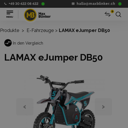
+49 30 422 08 422
hallo@maxblinker.ch
0
Produkte
>
E-Fahrzeuge
>
LAMAX eJumper DB50
In den Vergleich
LAMAX eJumper DB50
‹
›