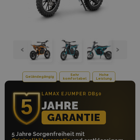
‹
›
Sehr
Hohe
Geländegängig
komfortabel
Leistung
LAMAX EJUMPER DB50
JAHRE
GARANTIE
5 Jahre Sorgenfreiheit mit