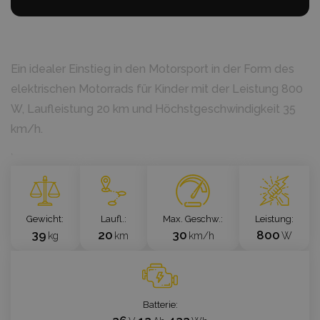
Ein idealer Einstieg in den Motorsport in der Form des
elektrischen Motorrads für Kinder mit der Leistung 800
W, Laufleistung 20 km und Höchstgeschwindigkeit 35
km/h.
`
Gewicht
Laufl.
Max. Geschw.
Leistung
39
20
30
800
kg
km
km/h
W
Batterie