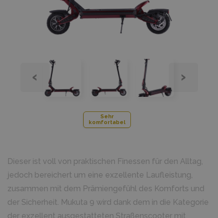
‹
›
Sehr
komfortabel
Dieser ist voll von praktischen Finessen für den Alltag,
jedoch bereichert um eine exzellente Laufleistung,
zusammen mit dem Prämiengefühl des Komforts und
der Sicherheit. Mukuta 9 wird dank dem in die Kategorie
der exzellent ausgestatteten Straßenscooter mit