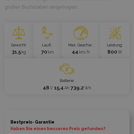
großen Buchstaben eingetragen.
`
Gewicht
Laufl.
Max. Geschw.
Leistung
31,5
70
44
800
kg
km
km/h
W
Batterie
48
15,4
739,2
V
Ah
Wh
Bestpreis- Garantie
Haben Sie einen besseren Preis gefunden?