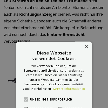
LED Streifen an den Seiten der Trittfläche
nicht
fehlen, die nicht nur als ein Ambiente- Element, sondern
auch als
Richtungsanzeiger
dienen, was nicht nur Ihre
eigene Sicherheit, sondern auch die Sicherheit anderer
Verkehrsteilnehmer erhöht. Die komplette Beleuchtung
wird nur noch durch das
hintere Bremslicht
vervollständigt.
×
Diese Webseite
verwendet Cookies.
Wir verwenden Cookies, um die
Benutzerfreundlichkeit unserer Website zu
verbessern. Durch die weitere Nutzung
unserer Webseite stimmen Sie der
Verwendung von Cookies gemäß unserer
Cookie-Richtlinie zu.
Weitere Informationen
UNBEDINGT ERFORDERLICH