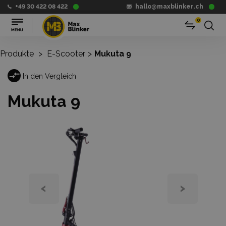
+49 30 422 08 422
hallo@maxblinker.ch
0
Produkte
>
E-Scooter
>
Mukuta 9
In den Vergleich
Mukuta 9
‹
›