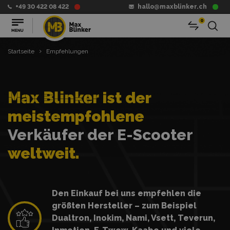
+49 30 422 08 422
hallo@maxblinker.ch
0
>
Startseite
Empfehlungen
''
Max Blinker
ist der
meistempfohlene
Verkäufer der E-Scooter
weltweit.
Den Einkauf bei uns empfehlen die
größten Hersteller – zum Beispiel
Dualtron, Inokim, Nami, Vsett, Teverun,