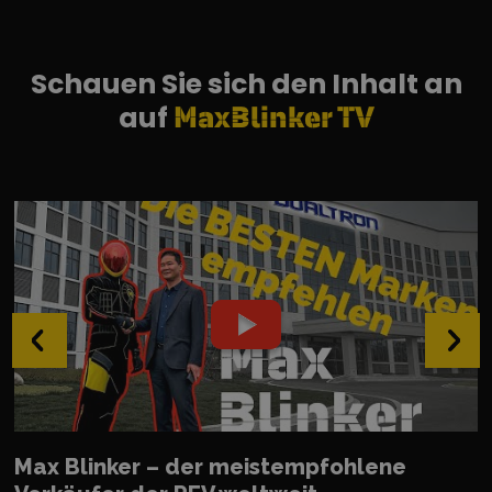
Qualitätskontrolle
zurückgelegte km
bei den Herstellern
Stunden
der Produktion
Schauen Sie sich den Inhalt an
auf
MaxBlinker TV
‹
›
Max Blinker – der meistempfohlene