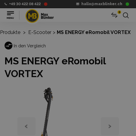
+49 30 422 08 422
hallo@maxblinker.ch
0
Produkte
>
E-Scooter
>
MS ENERGY eRomobil VORTEX
In den Vergleich
MS ENERGY eRomobil
VORTEX
‹
›