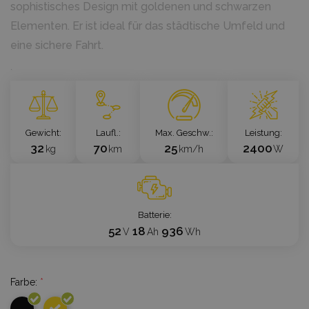
sophistisches Design mit goldenen und schwarzen
Elementen. Er ist ideal für das städtische Umfeld und
eine sichere Fahrt.
`
Gewicht
Laufl.
Max. Geschw.
Leistung
32
70
25
2400
kg
km
km/h
W
Batterie
52
18
936
V
Ah
Wh
Farbe:
*