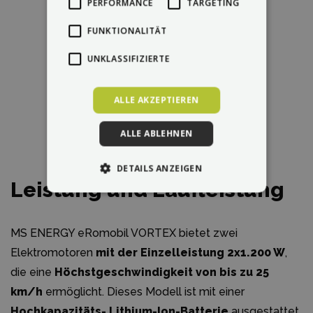
PERFORMANCE
TARGETING
FUNKTIONALITÄT
UNKLASSIFIZIERTE
ALLE AKZEPTIEREN
ALLE ABLEHNEN
DETAILS ANZEIGEN
Leistung und Laufleistung
MS ENERGY eRomobil VORTEX bietet zwei
Elektromotoren
mit der Einzelleistung 2x1.200 W
,
die eine
Höchstgeschwindigkeit von bis zu 25
km/h
ermöglicht. Dieses Modell ist mit einer
Hochkapazitäts- Lithium-Ion-Batterie
ausgestattet,