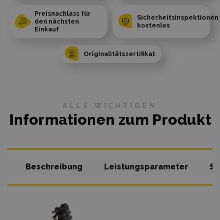
Preisnachlass für
Sicherheitsinspektionen
den nächsten
kostenlos
Einkauf
Originalitätszertifikat
ALLE WICHTIGEN
Informationen zum Produkt
Beschreibung
Leistungsparameter
So