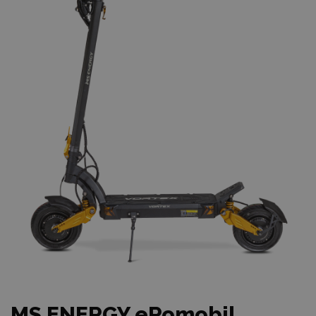
MS ENERGY eRomobil