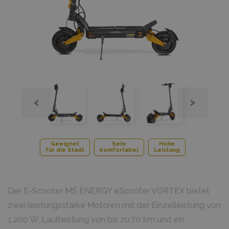
‹
›
Geeignet
Sehr
Hohe
für die Stadt
komfortabel
Leistung
Der E-Scooter MS ENERGY eScooter VORTEX bietet
zwei leistungsstarke Motoren mit der Einzelleistung von
1.200 W, Laufleistung von bis zu 70 km und ein